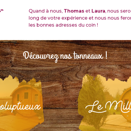
Quand à nous,
Thomas
et
Laura
, nous sero
long de votre expérience et nous nous ferons
les bonnes adresses du coin !
Découvrez nos tonneaux !