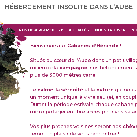
HÉBERGEMENT INSOLITE DANS L’AUBE
NOS HÉBERGEMENTS
 ▾
ACTIVITÉS
NOUS TROUVER
NO
Bienvenue aux
Cabanes d’Hérande
!
Situés au cœur de l'Aube dans un petit villa
milieu de la
campagne
, nos hébergements 
plus de 3000 mètres carré.
Le
calme
, la
sérénité
et la
nature
qui nous
un moment unique, à vivre seul(e), en couple
Durant la période estivale, chaque cabane
micro potager en libre accès pour vos salad
Vos plus proches voisines seront nos
chèv
feront un plaisir de vous rencontrer !