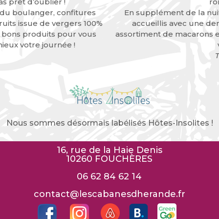
s prêt d’oublier !
ro
 du boulanger, confitures
En supplément de la nuit
ruits issue de vergers 100%
accueillis avec une d
e bons produits pour vous
assortiment de macarons et
eux votre journée !
T
Nous sommes désormais labélisés Hôtes-Insolites !
16, rue de la Haie Denis
10260 FOUCHÈRES
06 62 84 62 14
contact@lescabanesdherande.fr