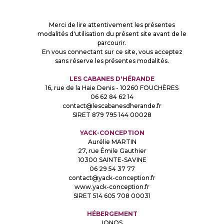
Merci de lire attentivement les présentes
modalités d'utilisation du présent site avant de le
parcourir.
En vous connectant sur ce site, vous acceptez
sans réserve les présentes modalités.
LES CABANES D'HÉRANDE
16, rue de la Haie Denis - 10260 FOUCHÈRES
06 62 84 62 14
contact@lescabanesdherande.fr
SIRET 879 795 144 00028
YACK-CONCEPTION
Aurélie MARTIN
27, rue Émile Gauthier
10300 SAINTE-SAVINE
06 29 54 37 77
contact@yack-conception.fr
www.yack-conception.fr
SIRET 514 605 708 00031
HÉBERGEMENT
IONOS